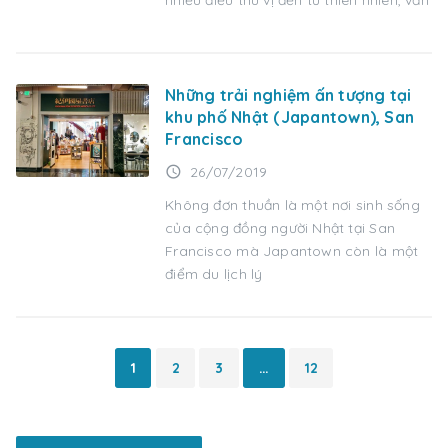
Những trải nghiệm ấn tượng tại
khu phố Nhật (Japantown), San
Francisco
access_time
26/07/2019
Không đơn thuần là một nơi sinh sống
của cộng đồng người Nhật tại San
Francisco mà Japantown còn là một
điểm du lịch lý
1
2
3
…
12