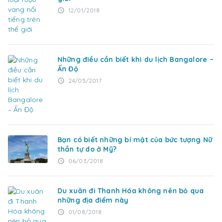
12/01/2018
access_time
Những điều cần biết khi du lịch Bangalore –
Ấn Độ
24/05/2017
access_time
Bạn có biết những bí mật của bức tượng Nữ
thần tự do ở Mỹ?
06/03/2018
access_time
Du xuân đi Thanh Hóa không nên bỏ qua
những địa điểm này
01/08/2018
access_time