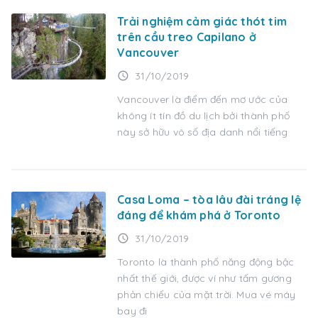
Trải nghiệm cảm giác thót tim
trên cầu treo Capilano ở
Vancouver
access_time
31/10/2019
Vancouver là điểm đến mơ ước của
không ít tín đồ du lịch bởi thành phố
này sở hữu vô số địa danh nổi tiếng
Casa Loma – tòa lâu đài tráng lệ
đáng để khám phá ở Toronto
access_time
31/10/2019
Toronto là thành phố năng động bậc
nhất thế giới, được ví như tấm gương
phản chiếu của mặt trời. Mua vé máy
bay đi