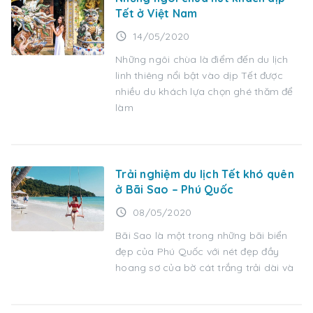
Tết ở Việt Nam
access_time
14/05/2020
Những ngôi chùa là điểm đến du lịch
linh thiêng nổi bật vào dịp Tết được
nhiều du khách lựa chọn ghé thăm để
làm
Trải nghiệm du lịch Tết khó quên
ở Bãi Sao – Phú Quốc
access_time
08/05/2020
Bãi Sao là một trong những bãi biển
đẹp của Phú Quốc với nét đẹp đầy
hoang sơ của bờ cát trắng trải dài và