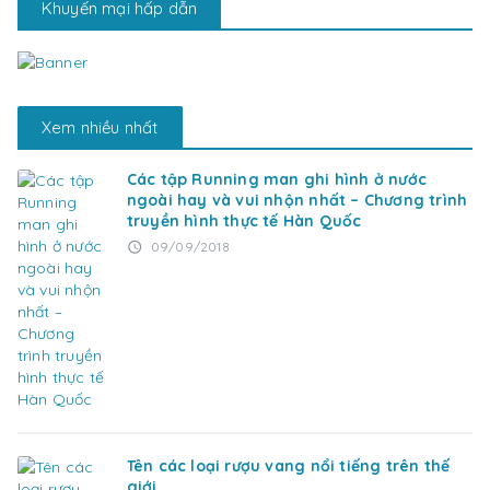
Khuyến mại hấp dẫn
Xem nhiều nhất
Các tập Running man ghi hình ở nước
ngoài hay và vui nhộn nhất – Chương trình
truyền hình thực tế Hàn Quốc
09/09/2018
access_time
Tên các loại rượu vang nổi tiếng trên thế
giới