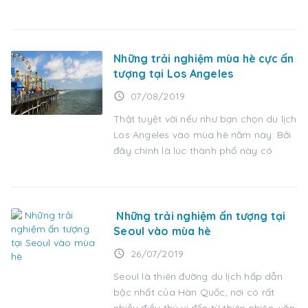
Những trải nghiệm mùa hè cực ấn
tượng tại Los Angeles
access_time
07/08/2019
Thật tuyệt vời nếu như bạn chọn du lịch
Los Angeles vào mùa hè năm này. Bởi
đây chính là lúc thành phố này có
Những trải nghiệm ấn tượng tại
Seoul vào mùa hè
access_time
26/07/2019
Seoul là thiên đường du lịch hấp dẫn
bậc nhất của Hàn Quốc, nơi có rất
nhiều điều thú vị đến từ thiên nhiên, văn