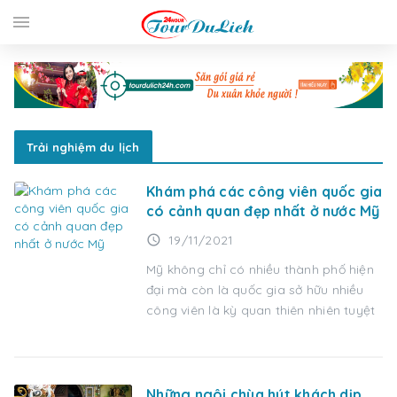
menu
Trải nghiệm du lịch
Khám phá các công viên quốc gia
có cảnh quan đẹp nhất ở nước Mỹ
access_time
19/11/2021
Mỹ không chỉ có nhiều thành phố hiện
đại mà còn là quốc gia sở hữu nhiều
công viên là kỳ quan thiên nhiên tuyệt
Những ngôi chùa hút khách dịp