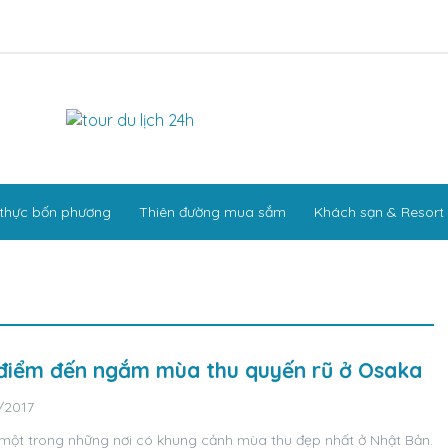
thực bốn phương
Thiên đường mua sắm
Khách sạn & Resort
 điểm đến ngắm mùa thu quyến rũ ở Osaka
/2017
một trong những nơi có khung cảnh mùa thu đẹp nhất ở Nhật Bản.