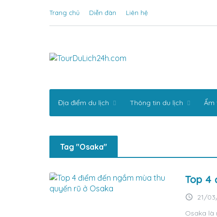
Trang chủ
Diễn đàn
Liên hệ
Địa điểm du lịch
Thông tin du lịch
Ẩm 
Tag "Osaka"
Top 4
access_time
21/03
Osaka là 