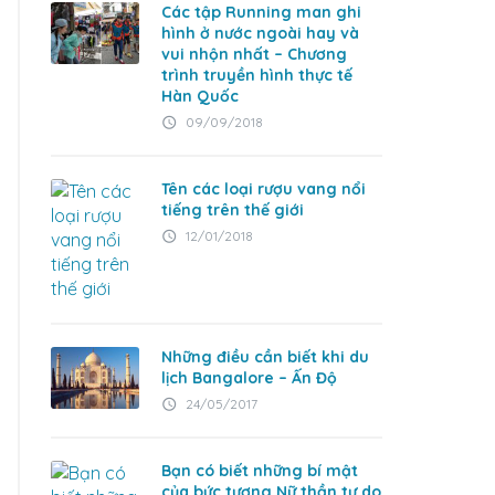
Các tập Running man ghi
hình ở nước ngoài hay và
vui nhộn nhất – Chương
trình truyền hình thực tế
Hàn Quốc
09/09/2018
access_time
Tên các loại rượu vang nổi
tiếng trên thế giới
12/01/2018
access_time
Những điều cần biết khi du
lịch Bangalore – Ấn Độ
24/05/2017
access_time
Bạn có biết những bí mật
của bức tượng Nữ thần tự do